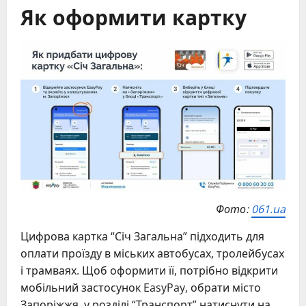
Як оформити картку
Фото:
061.ua
Цифрова картка “Січ Загальна” підходить для
оплати проїзду в міських автобусах, тролейбусах
і трамваях. Щоб оформити її, потрібно відкрити
мобільний застосунок EasyPay, обрати місто
Запоріжжя, у розділі “Транспорт” натиснути на