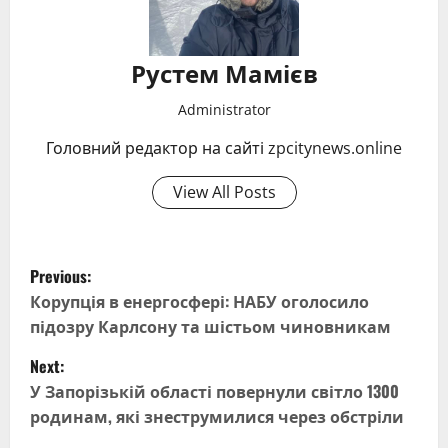
Рустем Мамієв
Administrator
Головний редактор на сайті zpcitynews.online
View All Posts
P
Previous:
o
Корупція в енергосфері: НАБУ оголосило
підозру Карлсону та шістьом чиновникам
s
Next:
t
У Запорізькій області повернули світло 1300
родинам, які знеструмилися через обстріли
n