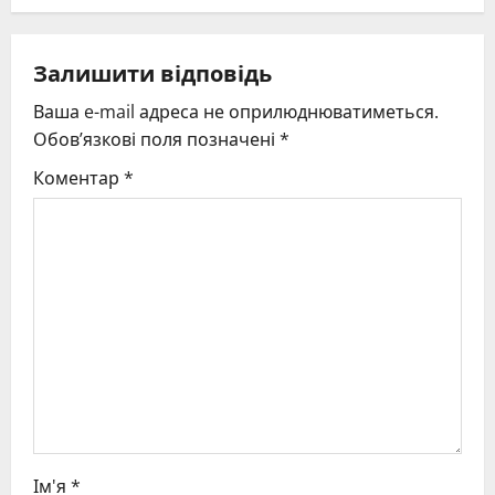
a
v
Залишити відповідь
Ваша e-mail адреса не оприлюднюватиметься.
i
Обов’язкові поля позначені
*
g
Коментар
*
a
t
i
o
n
Ім'я
*