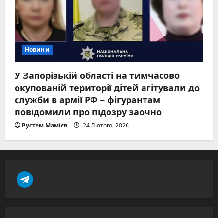
Новини
У Запорізькій області на тимчасово
окупованій території дітей агітували до
служби в армії РФ – фігурантам
повідомили про підозру заочно
Рустем Мамієв
24 Лютого, 2026
t
e
l
e