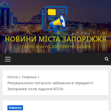
Skip
to
content
НОВИНИ МІСТА ЗАПОРІЖЖЯ
СТИСЛО. ВЧАСНО. ДОСТОВІРНО. ЩОДНЯ.
Primary
Menu
Home
Новини
Рятувальники погасили займання в передмісті
Запоріжжя після падіння БПЛА
Новини