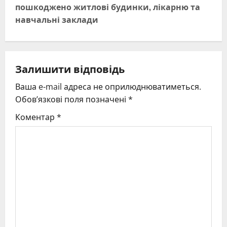
n
пошкоджено житлові будинки, лікарню та
навчальні заклади
a
v
i
Залишити відповідь
g
Ваша e-mail адреса не оприлюднюватиметься.
Обов’язкові поля позначені
*
a
Коментар
*
t
i
o
n