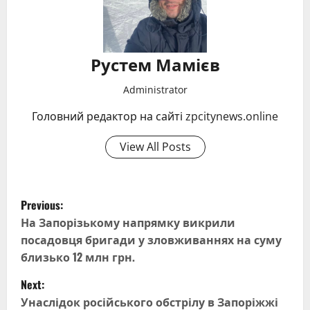
Рустем Мамієв
Administrator
Головний редактор на сайті zpcitynews.online
View All Posts
P
Previous:
o
На Запорізькому напрямку викрили
посадовця бригади у зловживаннях на суму
s
близько 12 млн грн.
t
Next:
Унаслідок російського обстрілу в Запоріжжі