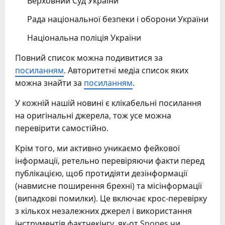
Верховний Суд України
Рада національної безпеки і оборони України
Національна поліція України
Повний список можна подивитися за
посиланням
. Авторитетні медіа список яких
можна знайти за
посиланням
.
У кожній нашій новині є клікабельні посилання
на оригінальні джерела, тож усе можна
перевірити самостійно.
Крім того, ми активно уникаємо фейкової
інформації, ретельно перевіряючи факти перед
публікацією, щоб протидіяти дезінформації
(навмисне поширення брехні) та місінформації
(випадкові помилки). Це включає крос-перевірку
з кількох незалежних джерел і використання
інструментів фактчекінгу, як-от Snopes чи