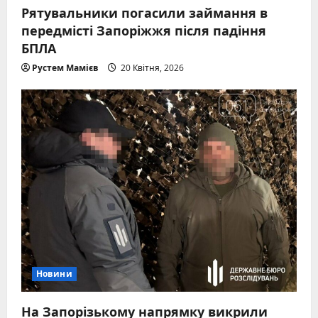
Рятувальники погасили займання в
передмісті Запоріжжя після падіння
БПЛА
Рустем Мамієв
20 Квітня, 2026
Новини
На Запорізькому напрямку викрили