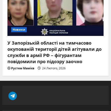
Новини
У Запорізькій області на тимчасово
окупованій території дітей агітували до
служби в армії РФ – фігурантам
повідомили про підозру заочно
Рустем Мамієв
24 Лютого, 2026
t
e
l