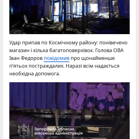
Удар припав по Космічному району: понівечено
магазин і кілька багатоповерхівок. Голова ОВА
Іван Федоров
повідомив
про щонайменше
п’ятьох постраждалих. Наразі всім надається
необхідна допомога.