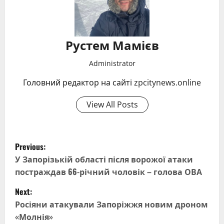
Рустем Мамієв
Administrator
Головний редактор на сайті zpcitynews.online
View All Posts
P
Previous:
o
У Запорізькій області після ворожої атаки
постраждав 66-річний чоловік – голова ОВА
s
Next:
t
Росіяни атакували Запоріжжя новим дроном
«Молнія»