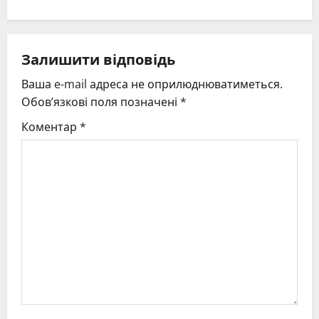
n
a
v
Залишити відповідь
Ваша e-mail адреса не оприлюднюватиметься.
i
Обов’язкові поля позначені
*
g
Коментар
*
a
t
i
o
n