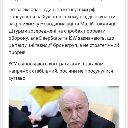
Тут зафіксовані єдині помітні успіхи рф:
просування на Хуліпольському осі, де окупанти
закріпилися у Новоданилівці та Малій Токмачці.
Штурми зосереджені на спробах прорвати
оборону, але DeepState та ISW зазначають, що
це тактичні “вкиди” бронегруп, а не стратегічний
прорив.
ЗСУ відповідають контратаками, і загалом
напрямок стабільний, росіяни не просунулися
суттєво.