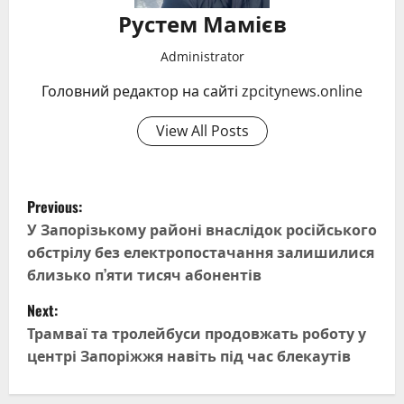
Рустем Мамієв
Administrator
Головний редактор на сайті zpcitynews.online
View All Posts
P
Previous:
o
У Запорізькому районі внаслідок російського
обстрілу без електропостачання залишилися
s
близько п’яти тисяч абонентів
t
Next:
Трамваї та тролейбуси продовжать роботу у
n
центрі Запоріжжя навіть під час блекаутів
a