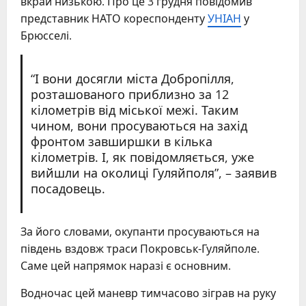
вкрай низькою. Про це 3 грудня повідомив
представник НАТО кореспонденту
УНІАН
у
Брюсселі.
“І вони досягли міста Добропілля,
розташованого приблизно за 12
кілометрів від міської межі. Таким
чином, вони просуваються на захід
фронтом завширшки в кілька
кілометрів. І, як повідомляється, уже
вийшли на околиці Гуляйполя”, – заявив
посадовець.
За його словами, окупанти просуваються на
південь вздовж траси Покровськ-Гуляйполе.
Саме цей напрямок наразі є основним.
Водночас цей маневр тимчасово зіграв на руку