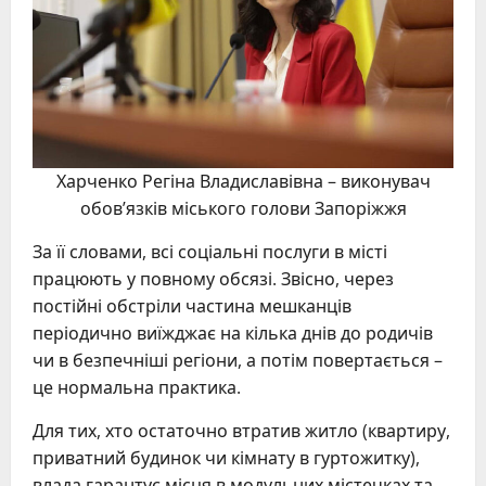
Харченко Регіна Владиславівна – виконувач
обов’язків міського голови Запоріжжя
За її словами, всі соціальні послуги в місті
працюють у повному обсязі. Звісно, через
постійні обстріли частина мешканців
періодично виїжджає на кілька днів до родичів
чи в безпечніші регіони, а потім повертається –
це нормальна практика.
Для тих, хто остаточно втратив житло (квартиру,
приватний будинок чи кімнату в гуртожитку),
влада гарантує місця в модульних містечках та