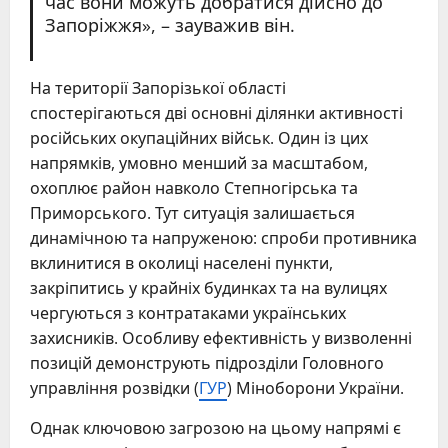
час вони можуть добратися дійсно до
Запоріжжя», – зауважив він.
На території Запорізької області
спостерігаються дві основні ділянки активності
російських окупаційних військ. Один із цих
напрямків, умовно менший за масштабом,
охоплює район навколо Степногірська та
Приморського. Тут ситуація залишається
динамічною та напруженою: спроби противника
вклинитися в околиці населені пункти,
закріпитись у крайніх будинках та на вулицях
чергуються з контратаками українських
захисників. Особливу ефективність у визволенні
позицій демонструють підрозділи Головного
управління розвідки (
ГУР
) Міноборони України.
Однак ключовою загрозою на цьому напрямі є