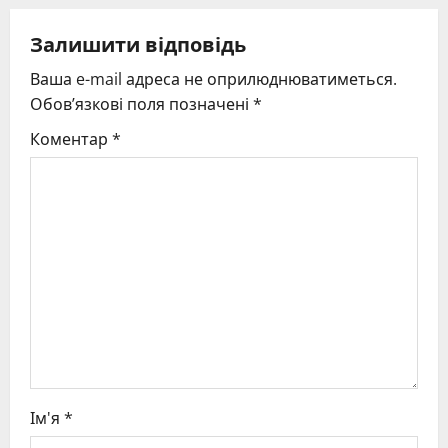
v
Залишити відповідь
i
Ваша e-mail адреса не оприлюднюватиметься.
g
Обов’язкові поля позначені
*
Коментар
*
a
t
i
o
n
Ім'я
*