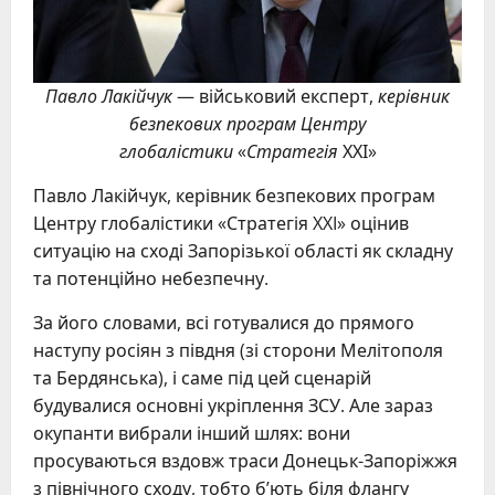
Павло Лакійчук
— військовий експерт,
керівник
безпекових програм Центру
глобалістики
«
Стратегія
ХХІ»
Павло Лакійчук, керівник безпекових програм
Центру глобалістики «Стратегія XXI» оцінив
ситуацію на сході Запорізької області як складну
та потенційно небезпечну.
За його словами, всі готувалися до прямого
наступу росіян з півдня (зі сторони Мелітополя
та Бердянська), і саме під цей сценарій
будувалися основні укріплення ЗСУ. Але зараз
окупанти вибрали інший шлях: вони
просуваються вздовж траси Донецьк-Запоріжжя
з північного сходу, тобто б’ють біля флангу