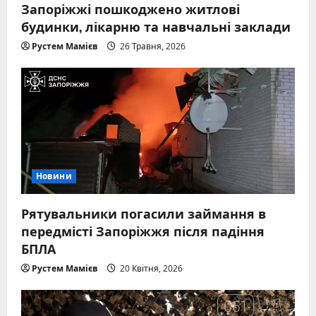
Запоріжжі пошкоджено житлові
будинки, лікарню та навчальні заклади
Рустем Мамієв
26 Травня, 2026
Новини
Рятувальники погасили займання в
передмісті Запоріжжя після падіння
БПЛА
Рустем Мамієв
20 Квітня, 2026