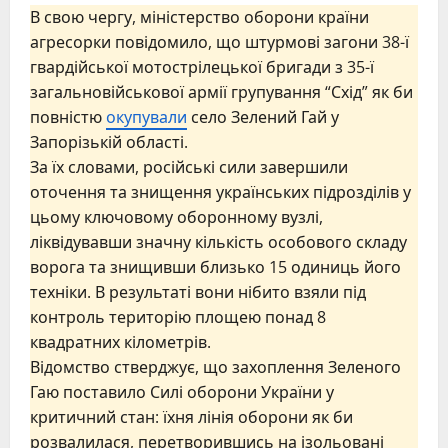
В свою чергу, міністерство оборони країни
агресорки повідомило, що штурмові загони 38-ї
гвардійської мотострілецької бригади з 35-ї
загальновійськової армії групування “Схід” як би
повністю
окупували
село Зелений Гай у
Запорізькій області.
За їх словами, російські сили завершили
оточення та знищення українських підрозділів у
цьому ключовому оборонному вузлі,
ліквідувавши значну кількість особового складу
ворога та знищивши близько 15 одиниць його
техніки. В результаті вони нібито взяли під
контроль територію площею понад 8
квадратних кілометрів.
Відомство стверджує, що захоплення Зеленого
Гаю поставило Силі оборони України у
критичний стан: їхня лінія оборони як би
розвалилася, перетворившись на ізольовані