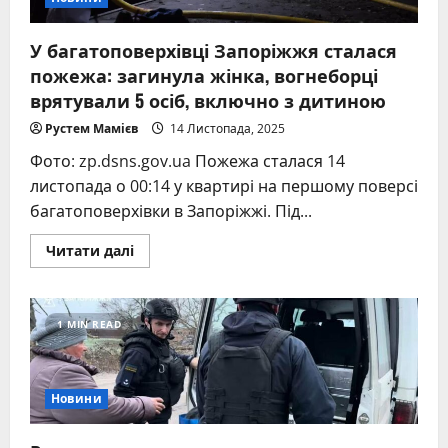
У багатоповерхівці Запоріжжя сталася
пожежа: загинула жінка, вогнеборці
врятували 5 осіб, включно з дитиною
Рустем Мамієв
14 Листопада, 2025
Фото: zp.dsns.gov.ua Пожежа сталася 14
листопада о 00:14 у квартирі на першому поверсі
багатоповерхівки в Запоріжжі. Під...
Read
Читати далі
more
about
У
багатоповерхівці
Запоріжжя
1 MIN READ
сталася
пожежа:
загинула
жінка,
вогнеборці
Новини
врятували
5
осіб,
включно