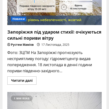
працюватимуть
як
пункти
обігріву
Новини
Запоріжжя під ударом стихії: очікуються
сильні пориви вітру
Рустем Мамієв
17 Листопада, 2025
Фото: ЗЦГМ На Запоріжжі прогнозують
несприятливу погоду: гідрометцентр видав
попередження. 18 листопада в денні години
пориви південно-західного...
Read
Читати далі
more
about
Запоріжжя
під
ударом
1 MIN READ
стихії:
очікуються
сильні