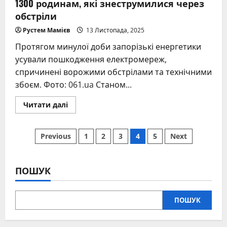
1300 родинам, які знеструмилися через
обстріли
Рустем Мамієв
13 Листопада, 2025
Протягом минулої доби запорізькі енергетики
усували пошкодження електромереж,
спричинені ворожими обстрілами та технічними
збоєм. Фото: 061.ua Станом...
Read
Читати далі
more
about
У
Пагінація
Запорізькій
Previous
1
2
3
4
5
Next
області
повернули
записів
світло
1300
родинам,
ПОШУК
які
знеструмилися
через
обстріли
ПОШУК