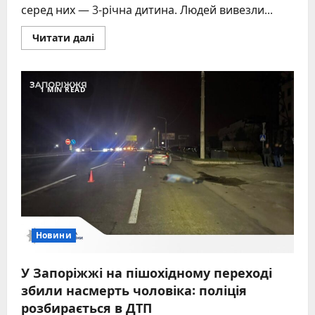
серед них — 3-річна дитина. Людей вивезли...
Read
Читати далі
more
about
З
прифронтових
районів
1 MIN READ
Запоріжжя
евакуювали
36
жителів,
серед
них
–
3-
річна
дитина
Новини
У Запоріжжі на пішохідному переході
збили насмерть чоловіка: поліція
розбирається в ДТП