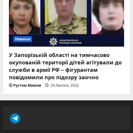
Новини
У Запорізькій області на тимчасово
окупованій території дітей агітували до
служби в армії РФ – фігурантам
повідомили про підозру заочно
Рустем Мамієв
24 Лютого, 2026
t
e
l