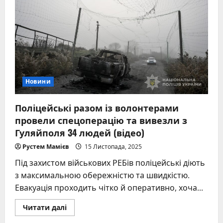
пориви
вітру
Новини
Поліцейські разом із волонтерами
провели спецоперацію та вивезли з
Гуляйполя 34 людей (відео)
Рустем Мамієв
15 Листопада, 2025
Під захистом військових РЕБів поліцейські діють
з максимальною обережністю та швидкістю.
Евакуація проходить чітко й оперативно, хоча...
Read
Читати далі
more
about