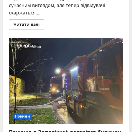
сучасним виглядом, але тепер відвідувачі
скаржаться:...
Read
Читати далі
more
about
У
поліклініці
Запоріжжя
1 MIN READ
зупиняють
роботу
кабінетів,
де
пацієнтам
надавали
допомогу
після
травм
Новини
Пожежа в Запоріжжі: загорівся будинок,