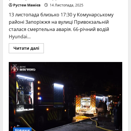
Рустем Мамієв
14 Листопада, 2025
13 листопада близько 17:30 у Комунарському
районі Запоріжжя на вулиці Привокзальній
сталася смертельна аварія. 66-річний водій
Hyundai...
Read
Читати далі
more
about
У
Запоріжжі
на
1 MIN READ
пішохідному
переході
збили
насмерть
чоловіка:
поліція
розбирається
в
ДТП
Новини