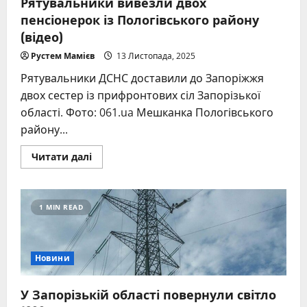
Рятувальники вивезли двох
з
пенсіонерок із Пологівського району
дитиною
(відео)
Рустем Мамієв
13 Листопада, 2025
Рятувальники ДСНС доставили до Запоріжжя
двох сестер із прифронтових сіл Запорізької
області. Фото: 061.ua Мешканка Пологівського
району...
Read
Читати далі
more
about
Рятувальники
вивезли
двох
1 MIN READ
пенсіонерок
із
Пологівського
району
(відео)
Новини
У Запорізькій області повернули світло