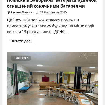
оснащений сонячними батареями
Рустем Мамієв
19 Листопада, 2025
Цієї ночі в Запоріжжі сталася пожежа в
приватному житловому будинку: на місце події
виїхали 13 рятувальників ДСНС,...
Read
Читати далі
more
about
Пожежа
в
Запоріжжі:
1 MIN READ
загорівся
будинок,
оснащений
сонячними
батареями