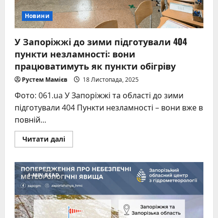
Новини
У Запоріжжі до зими підготували 404
пункти незламності: вони
працюватимуть як пункти обігріву
Рустем Мамієв
18 Листопада, 2025
Фото: 061.ua У Запоріжжі та області до зими
підготували 404 Пункти незламності – вони вже в
повній...
Read
Читати далі
more
about
У
Запоріжжі
до
1 MIN READ
зими
підготували
404
пункти
незламності:
вони