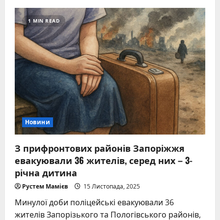
Поліцейські
разом
із
1 MIN READ
волонтерами
провели
спецоперацію
та
вивезли
з
Гуляйполя
34
людей
(відео)
Новини
З прифронтових районів Запоріжжя
евакуювали 36 жителів, серед них – 3-
річна дитина
Рустем Мамієв
15 Листопада, 2025
Минулої доби поліцейські евакуювали 36
жителів Запорізького та Пологівського районів,